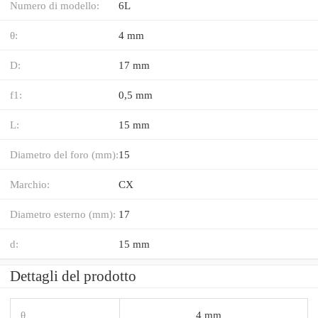
Numero di modello:
6L
θ:
4 mm
D:
17 mm
f1:
0,5 mm
L:
15 mm
Diametro del foro (mm):
15
Marchio:
CX
Diametro esterno (mm):
17
d:
15 mm
Dettagli del prodotto
θ
4 mm