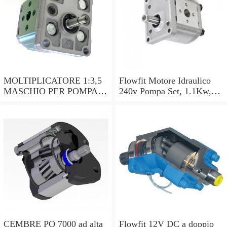
MOLTIPLICATORE 1:3,5
Flowfit Motore Idraulico
MASCHIO PER POMPA
240v Pompa Set, 1.1Kw,
GR.2. - OLEODINAMICA
2.5cc/rev, 3.6 L/MIN
P.T.O. GEAR BOX
ZZ001005
CEMBRE PO 7000 ad alta
Flowfit 12V DC a doppio