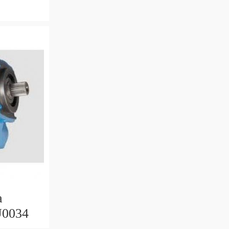
a
U0034