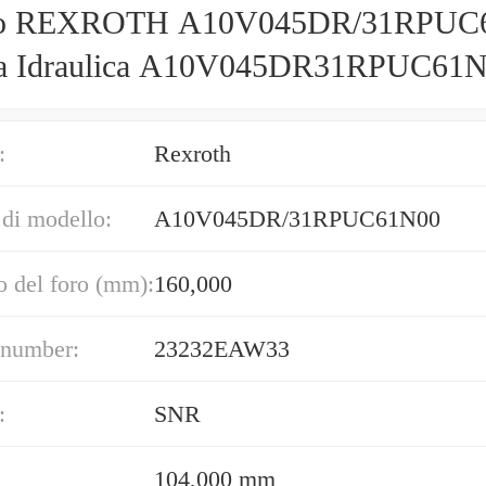
o REXROTH A10V045DR/31RPUC
a Idraulica A10V045DR31RPUC61
:
Rexroth
di modello:
A10V045DR/31RPUC61N00
 del foro (mm):
160,000
 number:
23232EAW33
:
SNR
104,000 mm