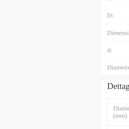
D:
Dimensi
d:
Diametr
Dettag
Diame
(mm)