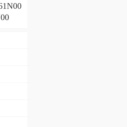
61N00
N00