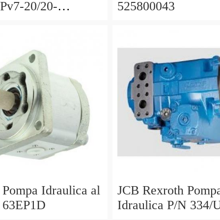
Pv7-20/20-
525800043
a0-10 W/2.2/2.8
/ 460v
 Pompa Idraulica al
JCB Rexroth Pomp
 63EP1D
Idraulica P/N 334/