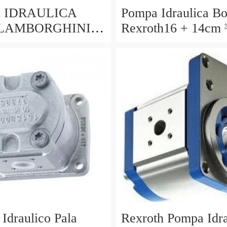
 IDRAULICA
Pompa Idraulica Bo
LAMBORGHINI
Rexroth16 + 14cm ³
Gt 365 370 380 Ste
964
 Idraulico Pala
Rexroth Pompa Idra