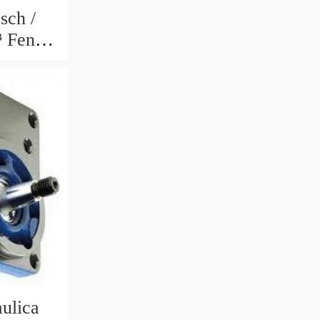
sch /
 Fendt
yr 955
ulica