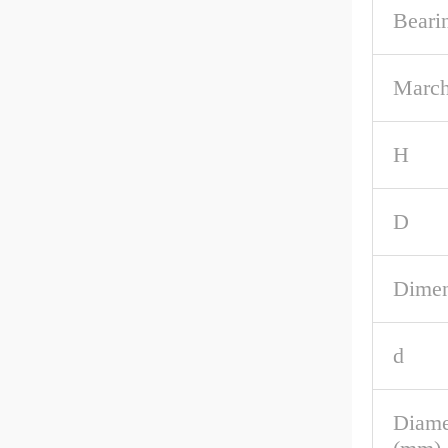
Beari
March
H
D
Dimen
d
Diame