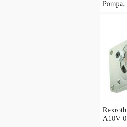
Pompa, 
20ra01m
Kw 230 
Rexroth
A10V 0