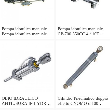
Pompa idraulica manuale
Pompa idraulica manuale
Pompa idraulica manuale
CP-700 350CC 4 / 10T
700 Bar 350CC con tubo 4
Cilindro Idraulico
piedi
Handpumpe 700bar
OLIO IDRAULICO
Cilindro Pneumatico doppio
ANTIUSURA IP HYDRUS
effetto CNOMO d.100
68 FUSTO DA LITRI 20
corsa 135 tipo CN100135