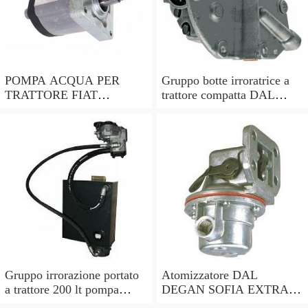
POMPA ACQUA PER
Gruppo botte irroratrice a
TRATTORE FIAT
trattore compatta DAL
RIF.ORIGINALE
DEGAN ILEO 400 - pompa
82847744
APS 51
Gruppo irrorazione portato
Atomizzatore DAL
a trattore 200 lt pompa
DEGAN SOFIA EXTRA
Comet APS 51, botte
400L con attacco a trattore-