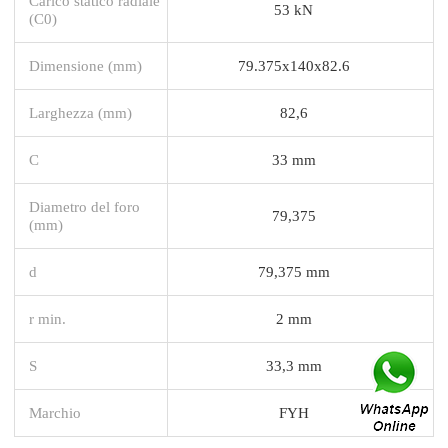
Carico statico radiale
53 kN
(C0)
Dimensione (mm)
79.375x140x82.6
Larghezza (mm)
82,6
C
33 mm
Diametro del foro
79,375
(mm)
d
79,375 mm
r min.
2 mm
S
33,3 mm
Marchio
FYH