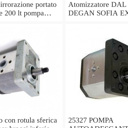
irrorazione portato
Atomizzatore DAL
re 200 lt pompa
DEGAN SOFIA E
PS 51, botte
400L con attacco a 
e
pompa Comet APS
 con rotula sferica
25327 POMPA