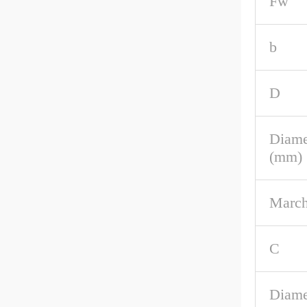
Fw
b
D
Diame
(mm)
March
C
Diame