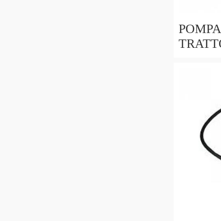
POMPA
TRATT
RIF.O
828477