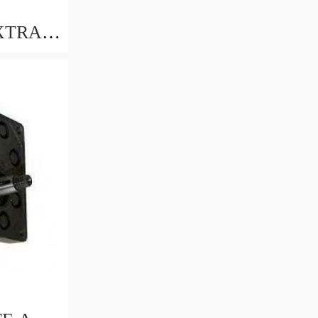
XTRA
trattore-
71