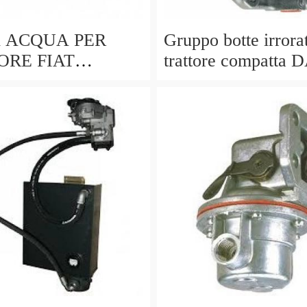
 ACQUA PER
Gruppo botte irrorat
ORE FIAT
trattore compatta 
RIGINALE
DEGAN ILEO 400 
44
pompa APS 51