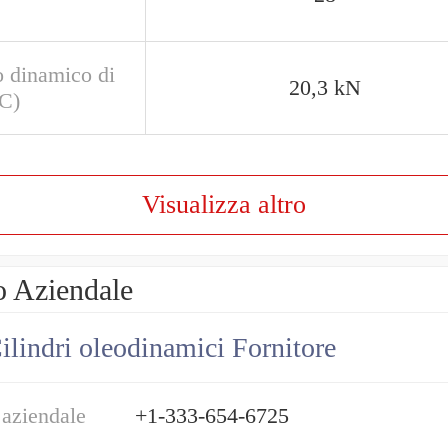
o dinamico di
20,3 kN
(C)
Visualizza altro
o Aziendale
ilindri oleodinamici Fornitore
 aziendale
+1-333-654-6725