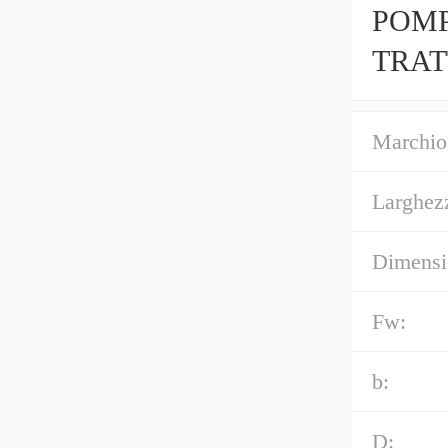
POMP
TRAT
Marchio
Larghez
Dimensi
Fw:
b:
D: