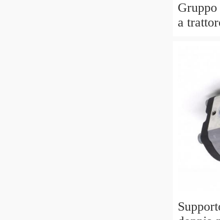
Gruppo 
a tratto
Comet A
irrorant
Supporto