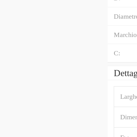
Diametro
Marchio
C:
Dettag
Largh
Dimen