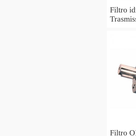
Filtro i
Trasmis
per OE 
7682
Filtro