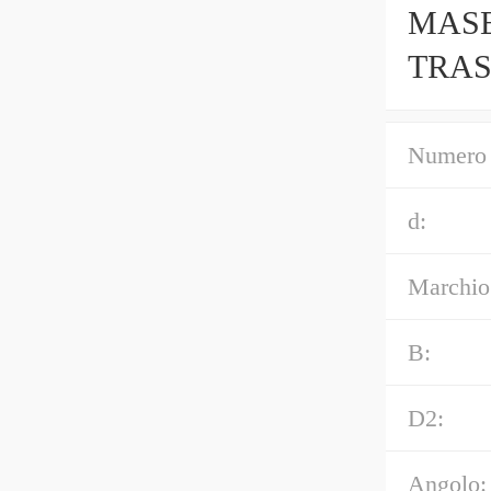
MASE
TRAS
Idraul
Numero 
d:
Marchio
B:
D2:
Angolo: