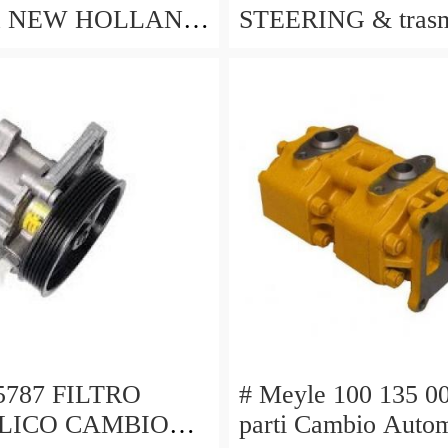
tta NEW HOLLAND
STEERING & trasm
S100 TS110 TS115
fluido idraulico Filt
Edelmann 70-700 1
05787 FILTRO
# Meyle 100 135 00
LICO CAMBIO
parti Cambio Autom