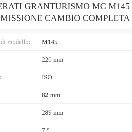
RATI GRANTURISMO MC M145
MISSIONE CAMBIO COMPLETA 
ici Set
di modello:
M145
220 mm
:
ISO
82 mm
289 mm
7 °