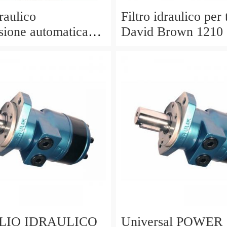
draulico
Filtro idraulico per 
sione automatica
David Brown 1210
N. 703304 9317
1410 1412.
 OLIO IDRAULICO
Universal POWER