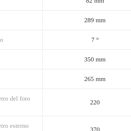
82 mm
289 mm
o
7 °
350 mm
265 mm
tro del foro
220
tro esterno
370