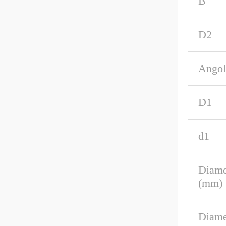
B
D2
Angol
D1
d1
Diame
(mm)
Diame