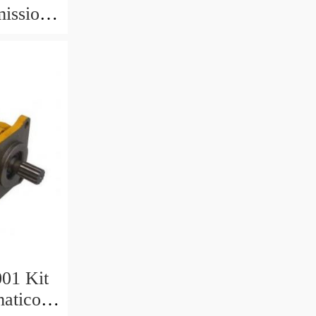
issione
ro
01 Kit
atico