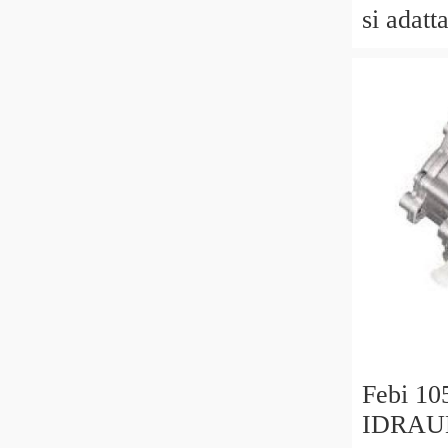
si ada
TS90 T
trattori.
Febi 1
IDRAU