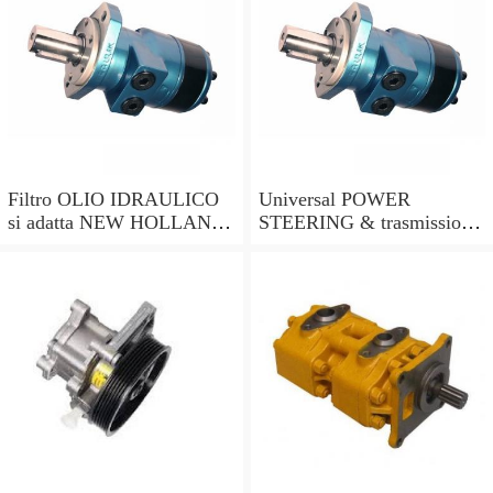
Filtro OLIO IDRAULICO
Universal POWER
si adatta NEW HOLLAND
STEERING & trasmissione
TS90 TS100 TS110 TS115
fluido idraulico Filtro
trattori.
Edelmann 70-700 1