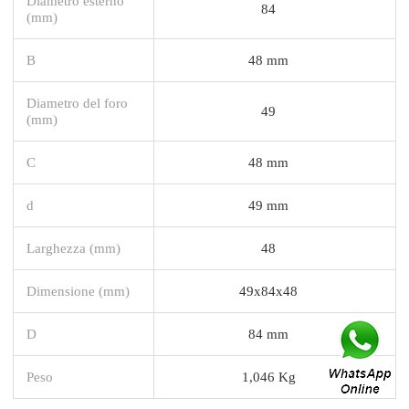
Diametro esterno
84
(mm)
B
48 mm
Diametro del foro
49
(mm)
C
48 mm
d
49 mm
Larghezza (mm)
48
Dimensione (mm)
49x84x48
D
84 mm
Peso
1,046 Kg