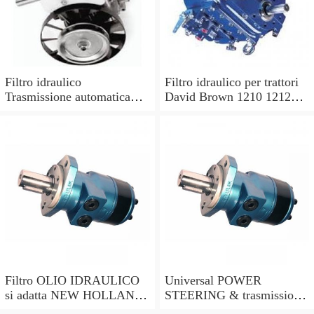
Filtro idraulico
Filtro idraulico per trattori
Trasmissione automatica
David Brown 1210 1212
per OE N. 703304 9317
1410 1412.
7682
Filtro OLIO IDRAULICO
Universal POWER
si adatta NEW HOLLAND
STEERING & trasmissione
TS90 TS100 TS110 TS115
fluido idraulico Filtro