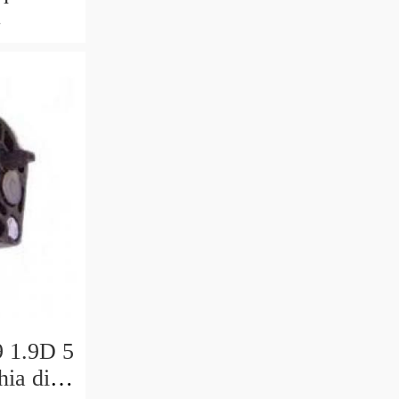
640
377
 1.9D 5
hia di