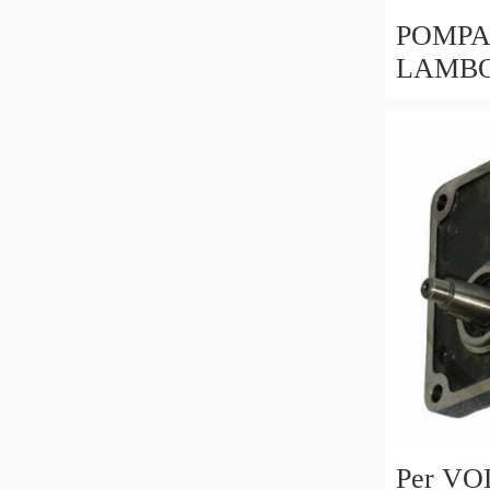
POMPA o
LAMBO
MURCIE
-) solo
Per VO