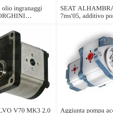
lio ingranaggi
SEAT ALHAMBR
RGHINI
7ms'05, additivo p
LAGO 6.2 (11.01
acqua 035959209e,
 17460 km
3d0965561d, Bosch
LVO V70 MK3 2.0
Aggiunta pompa ac