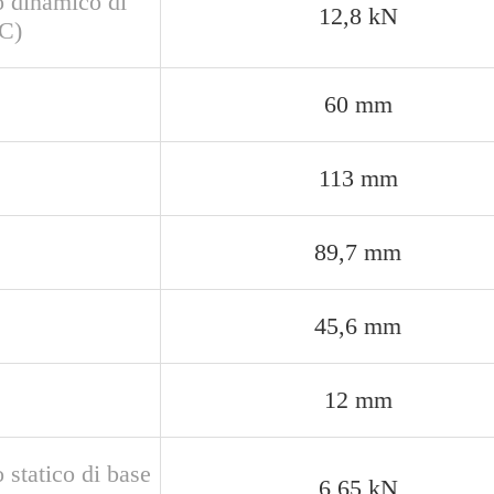
o dinamico di
12,8 kN
(C)
60 mm
113 mm
89,7 mm
45,6 mm
12 mm
 statico di base
6,65 kN