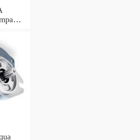
A
ompa
qua