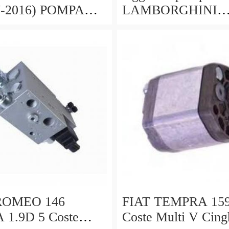
7-2016) POMPA
LAMBORGHINI
STERZO
MURCIELAGO lp
LICO
410819025 410819
A696CA
ROMEO 146
FIAT TEMPRA 159
 1.9D 5 Coste
Coste Multi V Cing