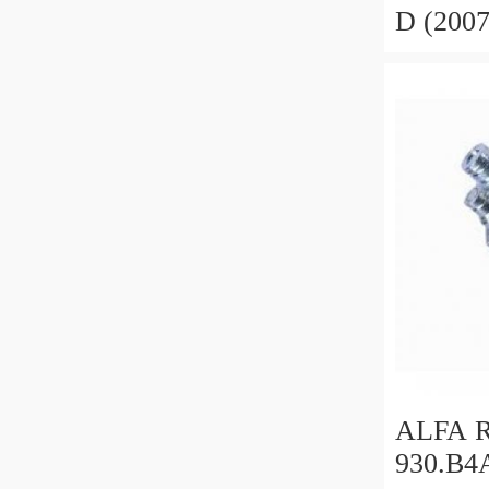
D (200
SERVO
IDRAU
6G913
ALFA 
930.B4A