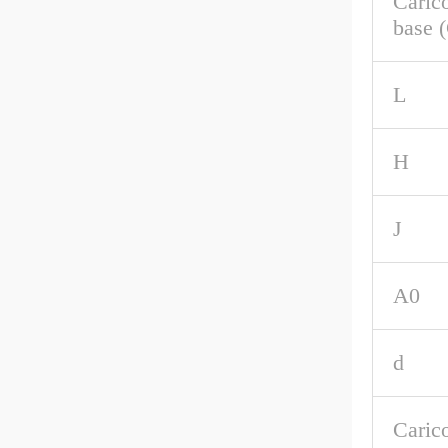
Caric
base 
L
H
J
A0
d
Carico