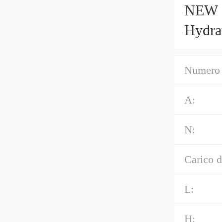
NEW 2
Hydra
Numero 
A:
N:
Carico d
L:
H: