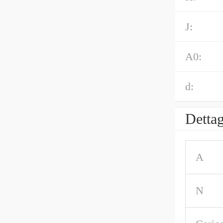
J:
A0:
d:
Dettag
A
N