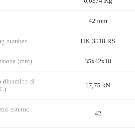
0,0374 Kg
42 mm
ng number
HK 3518 RS
sione (mm)
35x42x18
o dinamico di
17,75 kN
(C)
tro esterno
42