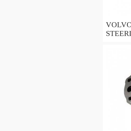
VOLVO
STEER
SERBA
306456