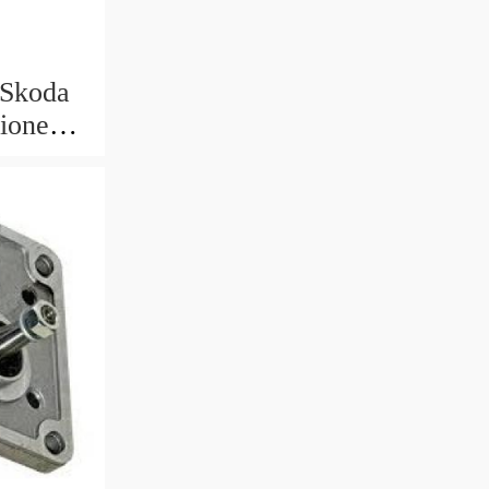
 Skoda
sione
o RULLO