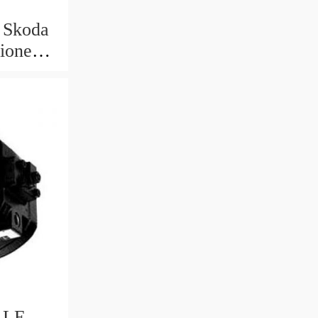
 Skoda
sione
o RULLO
ALE