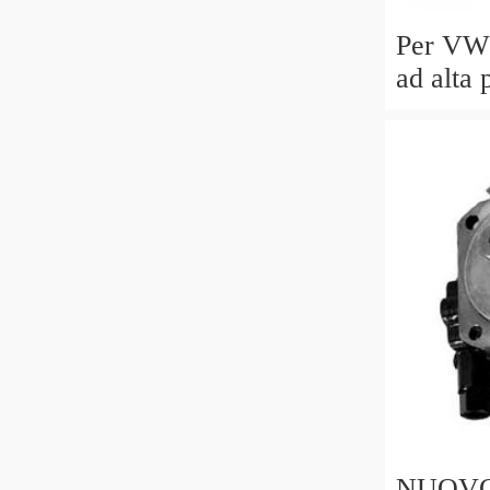
Per VW
ad alta 
Idraul
06D109
NUOVO