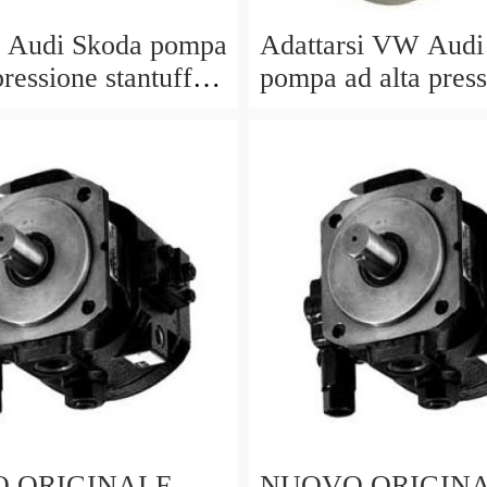
 Audi Skoda pompa
Adattarsi VW Audi
pressione stantuffo
pompa ad alta pres
ico RULLO
stantuffo Idraulic
309C
06D109309C
 ORIGINALE
NUOVO ORIGIN