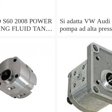
 S60 2008 POWER
Si adatta VW Audi
ING FLUID TANK
pompa ad alta pres
TOIO BENZINA
stantuffo Idraulic
21 AUG12113
06D109309C