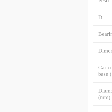
Peso
D
Beari
Dimen
Caric
base 
Diame
(mm)