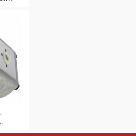
IT
ELLI
0
NUOVO
L
 adatta