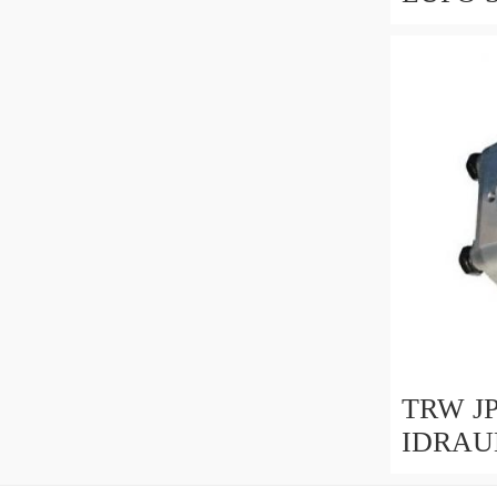
POMPA 
PSP0100
BGA
TRW J
IDRAUL
sterzo