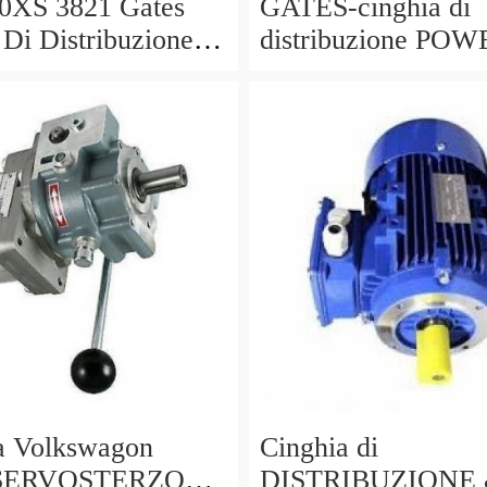
0XS 3821 Gates
GATES-cinghia di
 Di Distribuzione
distribuzione PO
Toyota Hilux 2.5 -
KIT K025649XS
sostituisce
03L198119C,03L1
ta Volkswagon
Cinghia di
SERVOSTERZO
DISTRIBUZIONE