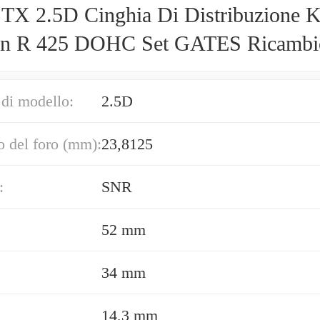
TX 2.5D Cinghia Di Distribuzione K
in R 425 DOHC Set GATES Ricambi
alità
di modello:
2.5D
 del foro (mm):
23,8125
:
SNR
52 mm
34 mm
14,3 mm