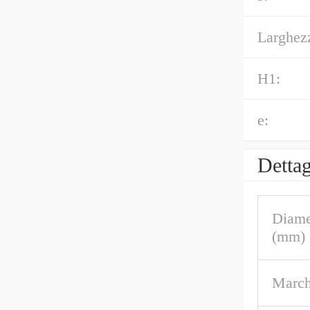
Larghez
H1:
e:
Dettag
Diame
(mm)
March