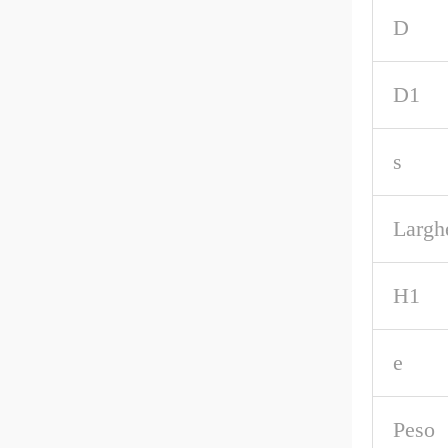
D
D1
s
Largh
H1
e
Peso