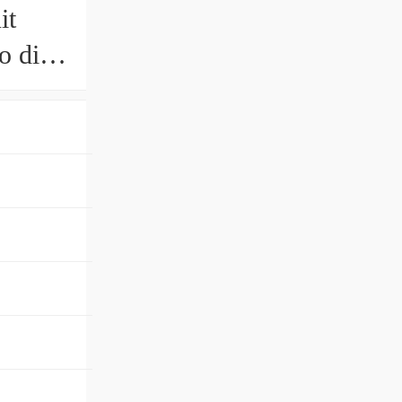
it
o di