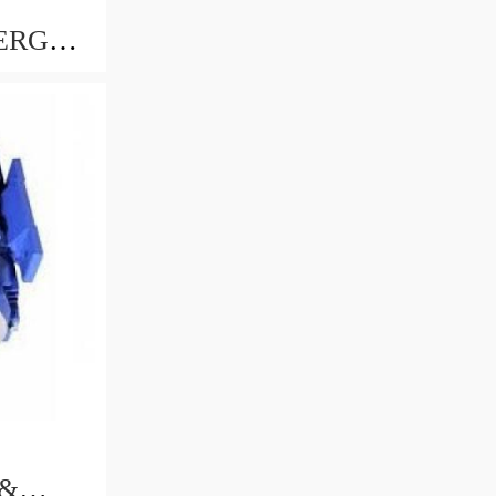
WERGRIP
98119F
 &