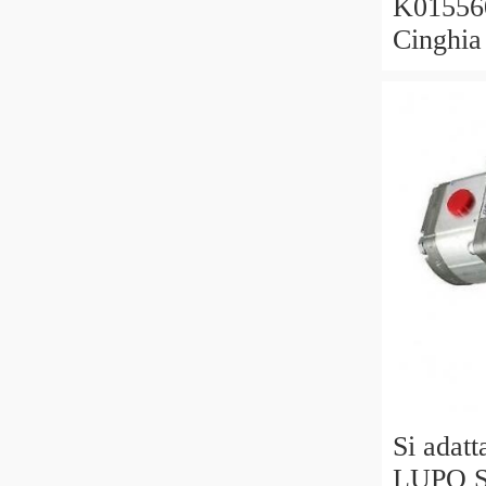
K01556
Cinghia
Kit per 
2006
Si adat
LUPO 