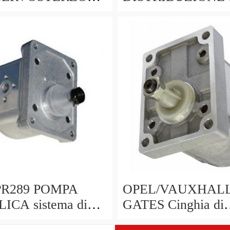
1999 - 2005
POMPA ACQUA K
 Nuovo di Zecca
KP15675XS CANC
Set 5675XS T4324
WP0077 Z80504 
PR289 POMPA
OPEL/VAUXHAL
ICA sistema di
GATES Cinghia di
Distribuzione kit si