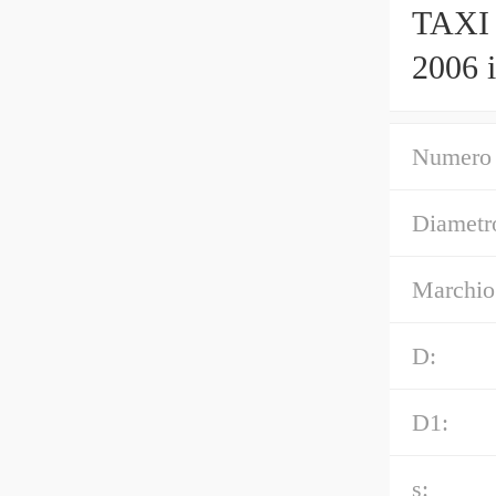
TAXI 
2006 
alta qu
Numero 
Diametro
Marchio
D:
D1:
s: