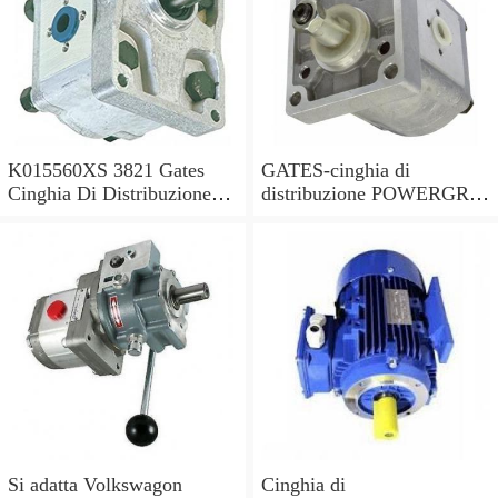
K015560XS 3821 Gates
GATES-cinghia di
Cinghia Di Distribuzione
distribuzione POWERGRIP
Kit per Toyota Hilux 2.5 -
KIT K025649XS sostituisce
2006
03L198119C,03L198119F
Si adatta Volkswagon
Cinghia di