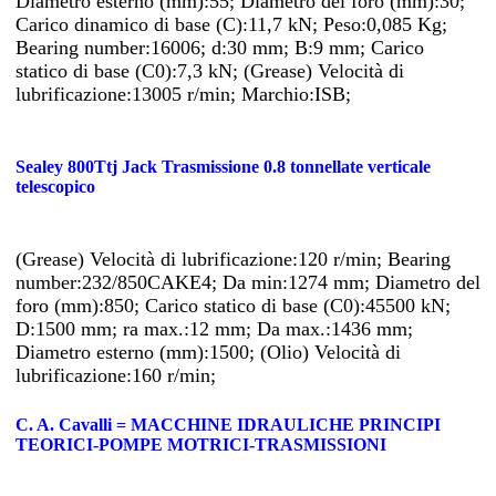
Diametro esterno (mm):55; Diametro del foro (mm):30;
Carico dinamico di base (C):11,7 kN; Peso:0,085 Kg;
Bearing number:16006; d:30 mm; B:9 mm; Carico
statico di base (C0):7,3 kN; (Grease) Velocità di
lubrificazione:13005 r/min; Marchio:ISB;
Sealey 800Ttj Jack Trasmissione 0.8 tonnellate verticale
telescopico
(Grease) Velocità di lubrificazione:120 r/min; Bearing
number:232/850CAKE4; Da min:1274 mm; Diametro del
foro (mm):850; Carico statico di base (C0):45500 kN;
D:1500 mm; ra max.:12 mm; Da max.:1436 mm;
Diametro esterno (mm):1500; (Olio) Velocità di
lubrificazione:160 r/min;
C. A. Cavalli = MACCHINE IDRAULICHE PRINCIPI
TEORICI-POMPE MOTRICI-TRASMISSIONI