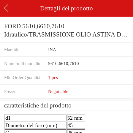
Dettagli del prodotto
FORD 5610,6610,7610
Idraulico/TRASMISSIONE OLIO ASTINA DI
LIVELLO & Tubo buone condizioni
Marchio
INA
Numero di modello
5610,6610,7610
Min.Order Quantità
1 pcs
Prezzo
Negotiable
caratteristiche del prodotto
d1
52 mm
Diametro del foro (mm)
45
C
25 mm