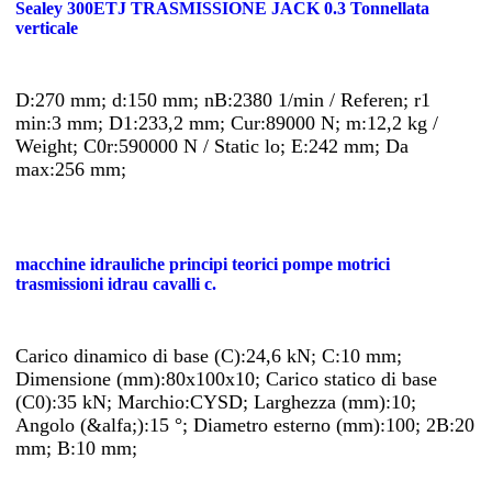
Sealey 300ETJ TRASMISSIONE JACK 0.3 Tonnellata
verticale
D:270 mm; d:150 mm; nB:2380 1/min / Referen; r1
min:3 mm; D1:233,2 mm; Cur:89000 N; m:12,2 kg /
Weight; C0r:590000 N / Static lo; E:242 mm; Da
max:256 mm;
macchine idrauliche principi teorici pompe motrici
trasmissioni idrau cavalli c.
Carico dinamico di base (C):24,6 kN; C:10 mm;
Dimensione (mm):80x100x10; Carico statico di base
(C0):35 kN; Marchio:CYSD; Larghezza (mm):10;
Angolo (&alfa;):15 °; Diametro esterno (mm):100; 2B:20
mm; B:10 mm;