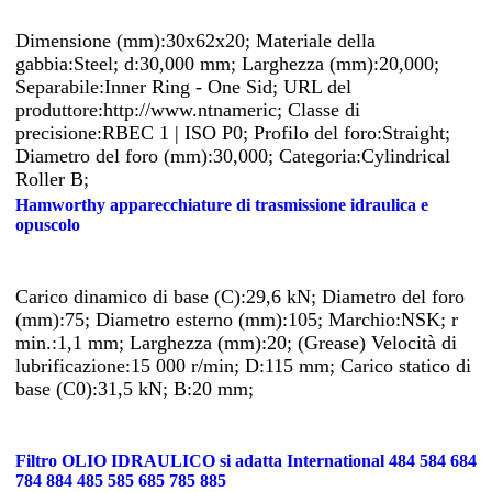
Dimensione (mm):30x62x20; Materiale della
gabbia:Steel; d:30,000 mm; Larghezza (mm):20,000;
Separabile:Inner Ring - One Sid; URL del
produttore:http://www.ntnameric; Classe di
precisione:RBEC 1 | ISO P0; Profilo del foro:Straight;
Diametro del foro (mm):30,000; Categoria:Cylindrical
Roller B;
Hamworthy apparecchiature di trasmissione idraulica e
opuscolo
Carico dinamico di base (C):29,6 kN; Diametro del foro
(mm):75; Diametro esterno (mm):105; Marchio:NSK; r
min.:1,1 mm; Larghezza (mm):20; (Grease) Velocità di
lubrificazione:15 000 r/min; D:115 mm; Carico statico di
base (C0):31,5 kN; B:20 mm;
Filtro OLIO IDRAULICO si adatta International 484 584 684
784 884 485 585 685 785 885