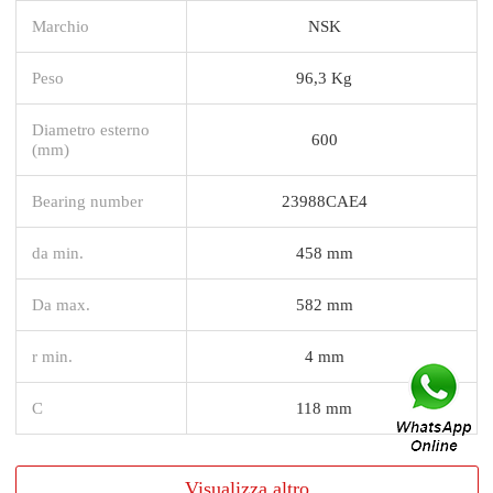
Marchio
NSK
Peso
96,3 Kg
Diametro esterno
600
(mm)
Bearing number
23988CAE4
da min.
458 mm
Da max.
582 mm
r min.
4 mm
C
118 mm
Visualizza altro