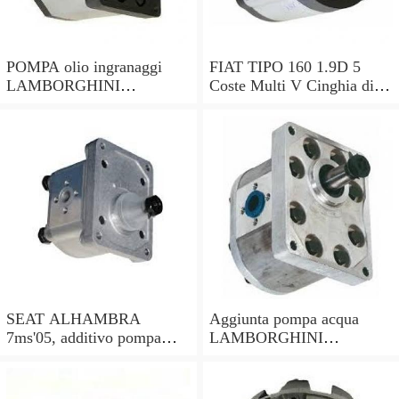
POMPA olio ingranaggi
FIAT TIPO 160 1.9D 5
LAMBORGHINI
Coste Multi V Cinghia di
MURCIELAGO lp640
trasmissione 90 a 95
86398317 ms064100-9060
PORTE 60808793
e-Gear
71719407 NUOVI
SEAT ALHAMBRA
Aggiunta pompa acqua
7ms'05, additivo pompa
LAMBORGHINI
acqua 035959209e,
MURCIELAGO lp640
3d0965561d, Bosch
410819025 410819377