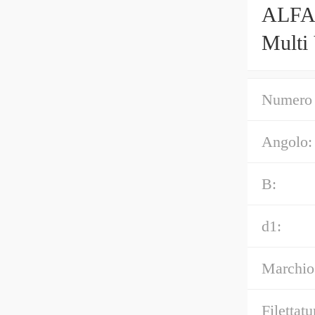
ALFA 
Multi
6080
Numero 
Angolo:
B:
d1:
Marchio
Filettatu