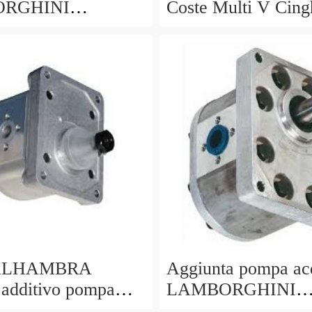
RGHINI
Coste Multi V Cing
ELAGO lp640
trasmissione 90 a 9
17 ms064100-9060
PORTE 60808793
71719407 NUOVI
ALHAMBRA
Aggiunta pompa ac
 additivo pompa
LAMBORGHINI
35959209e,
MURCIELAGO lp