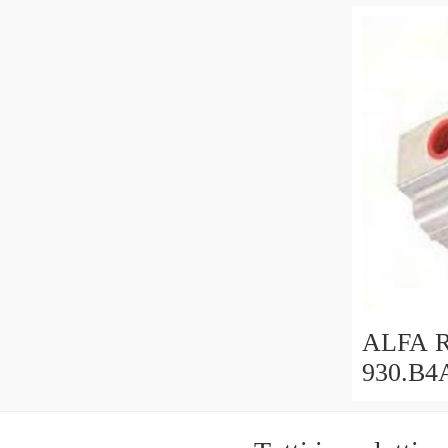
3d0965
ALFA 
930.B4A
Multi V
trasmiss