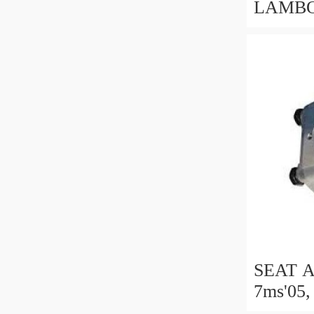
LAMBO
MURCI
863983
e-Gear
SEAT 
7ms'05,
acqua 0