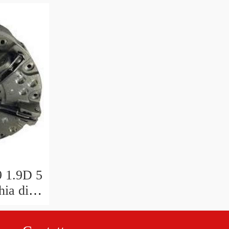
377
 1.9D 5
hia di
6