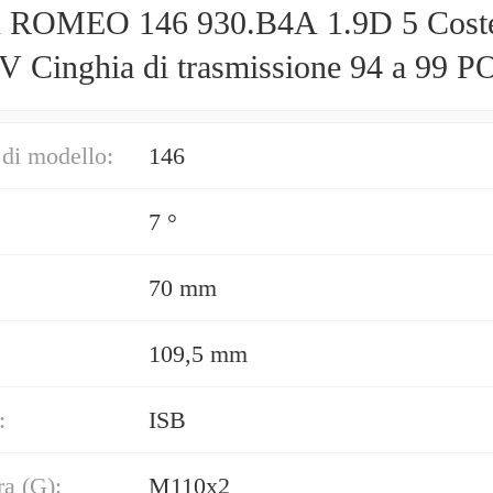
ROMEO 146 930.B4A 1.9D 5 Cost
 V Cinghia di trasmissione 94 a 99 
8793 NUOVO
di modello:
146
7 °
70 mm
109,5 mm
:
ISB
ra (G):
M110x2