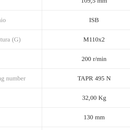
109,5 mm
io
ISB
atura (G)
M110x2
200 r/min
ng number
TAPR 495 N
32,00 Kg
130 mm