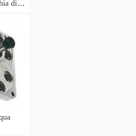
hia di
5
qua
640