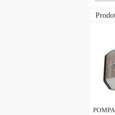
Prodot
POMPA o