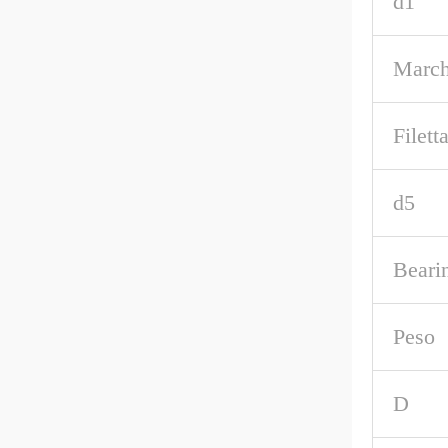
d1
March
Filett
d5
Beari
Peso
D