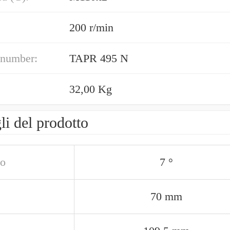
200 r/min
 number:
TAPR 495 N
32,00 Kg
li del prodotto
o
7 °
70 mm