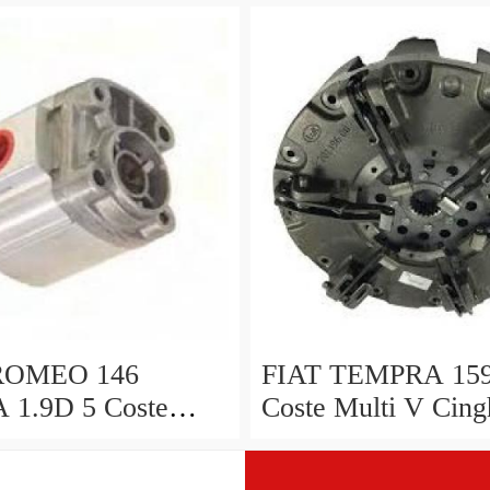
561d, Bosch
410819025 410819
ROMEO 146
FIAT TEMPRA 159
 1.9D 5 Coste
Coste Multi V Cing
 Cinghia di
trasmissione 90 a 9
ione 94 a 99
PORTE 60808793