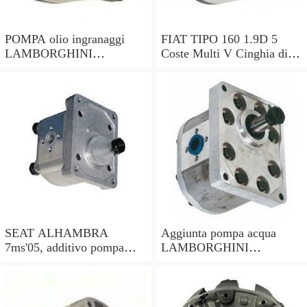
POMPA olio ingranaggi
FIAT TIPO 160 1.9D 5
LAMBORGHINI
Coste Multi V Cinghia di
MURCIELAGO lp640
trasmissione 90 a 95
86398317 ms064100-9060
PORTE 60808793
e-Gear
71719407 NUOVI
SEAT ALHAMBRA
Aggiunta pompa acqua
7ms'05, additivo pompa
LAMBORGHINI
acqua 035959209e,
MURCIELAGO lp640
3d0965561d, Bosch
410819025 410819377