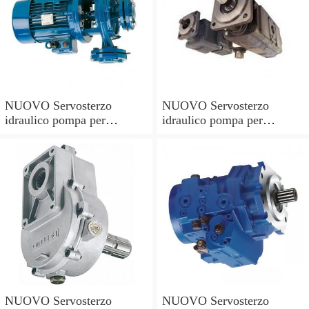
NUOVO Servosterzo
NUOVO Servosterzo
idraulico pompa per
idraulico pompa per
MERCEDES-BENZ
CITROEN C-CROSSER
CLASSE E-
(EP _)/DSP188/
SLK/DSP19002/
NUOVO Servosterzo
NUOVO Servosterzo