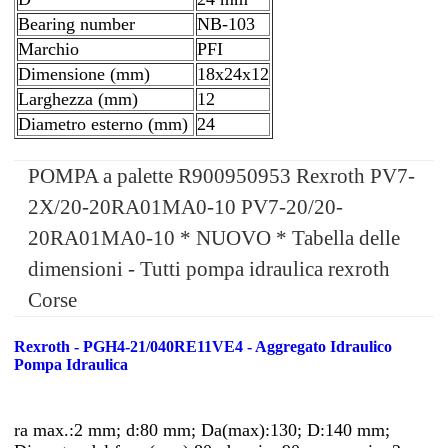
Bearing number
NB-103
Marchio
PFI
Dimensione (mm)
18x24x12
Larghezza (mm)
12
Diametro esterno (mm)
24
POMPA a palette R900950953 Rexroth PV7-
2X/20-20RA01MA0-10 PV7-20/20-
20RA01MA0-10 * NUOVO * Tabella delle
dimensioni - Tutti pompa idraulica rexroth
Corse
Rexroth - PGH4-21/040RE11VE4 - Aggregato Idraulico
Pompa Idraulica
ra max.:2 mm; d:80 mm; Da(max):130; D:140 mm;