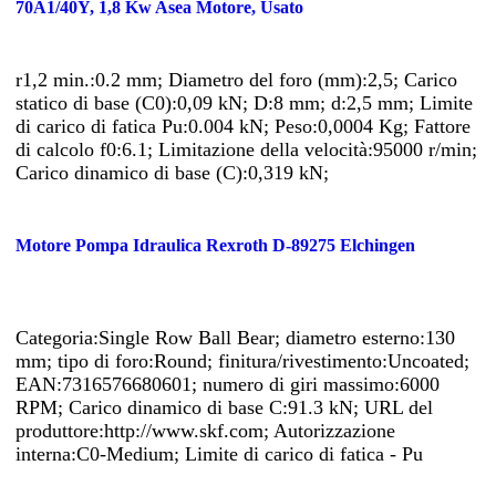
70A1/40Y, 1,8 Kw Asea Motore, Usato
r1,2 min.:0.2 mm; Diametro del foro (mm):2,5; Carico
statico di base (C0):0,09 kN; D:8 mm; d:2,5 mm; Limite
di carico di fatica Pu:0.004 kN; Peso:0,0004 Kg; Fattore
di calcolo f0:6.1; Limitazione della velocità:95000 r/min;
Carico dinamico di base (C):0,319 kN;
Motore Pompa Idraulica Rexroth D-89275 Elchingen
Categoria:Single Row Ball Bear; diametro esterno:130
mm; tipo di foro:Round; finitura/rivestimento:Uncoated;
EAN:7316576680601; numero di giri massimo:6000
RPM; Carico dinamico di base C:91.3 kN; URL del
produttore:http://www.skf.com; Autorizzazione
interna:C0-Medium; Limite di carico di fatica - Pu