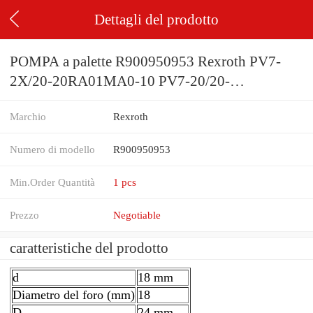
Dettagli del prodotto
POMPA a palette R900950953 Rexroth PV7-
2X/20-20RA01MA0-10 PV7-20/20-
20RA01MA0-10 * NUOVO *
Marchio
Rexroth
Numero di modello
R900950953
Min.Order Quantità
1 pcs
Prezzo
Negotiable
caratteristiche del prodotto
d
18 mm
Diametro del foro (mm)
18
D
24 mm