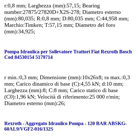
r:0,8 mm; Larghezza (mm):57,15; Bearing
number:27875/27820D+X2S-278; Diametro esterno
(mm):80,035; R:0,8 mm; D:80,035 mm; C:44,958 mm;
Marchio:Timken; T:57,15 mm; Diametro del foro
(mm):34,925;
Pompa Idraulica per Sollevatore Trattori Fiat Rexroth Bosch
Cod 84530154 5179714
r min.:0,3 mm; Dimensione (mm):10x26x8; ra max.:0,3
mm; Carico dinamico di base (C):4,55 kN; d:10 mm;
Larghezza (mm):8; C:8 mm; Carico statico di base
(C0):1,96 kN; Velocità di riferimento:25 000 r/min;
Diametro esterno (mm):26;
Rexroth - Aggregato Idraulico Pompa - 120 BAR ABSKG-
60AL9/VGF2-016/132S