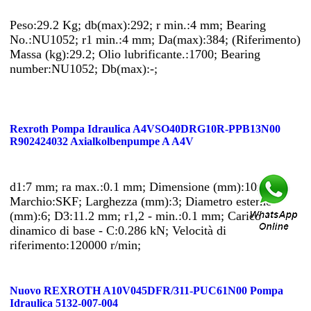
Peso:29.2 Kg; db(max):292; r min.:4 mm; Bearing
No.:NU1052; r1 min.:4 mm; Da(max):384; (Riferimento)
Massa (kg):29.2; Olio lubrificante.:1700; Bearing
number:NU1052; Db(max):-;
Rexroth Pompa Idraulica A4VSO40DRG10R-PPB13N00
R902424032 Axialkolbenpumpe A A4V
d1:7 mm; ra max.:0.1 mm; Dimensione (mm):10x6x3;
Marchio:SKF; Larghezza (mm):3; Diametro esterno
(mm):6; D3:11.2 mm; r1,2 - min.:0.1 mm; Carico
dinamico di base - C:0.286 kN; Velocità di
riferimento:120000 r/min;
Nuovo REXROTH A10V045DFR/311-PUC61N00 Pompa
Idraulica 5132-007-004