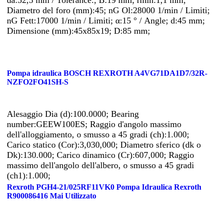
Diametro del foro (mm):45; nG Ol:28000 1/min / Limiti;
nG Fett:17000 1/min / Limiti; α:15 ° / Angle; d:45 mm;
Dimensione (mm):45x85x19; D:85 mm;
Pompa idraulica BOSCH REXROTH A4VG71DA1D7/32R-
NZFO2FO41SH-S
Alesaggio Dia (d):100.0000; Bearing
number:GEEW100ES; Raggio d'angolo massimo
dell'alloggiamento, o smusso a 45 gradi (ch):1.000;
Carico statico (Cor):3,030,000; Diametro sferico (dk o
Dk):130.000; Carico dinamico (Cr):607,000; Raggio
massimo dell'angolo dell'albero, o smusso a 45 gradi
(ch1):1.000;
Rexroth PGH4-21/025RF11VK0 Pompa Idraulica Rexroth
R900086416 Mai Utilizzato