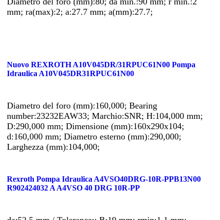
Diametro del foro (mm):80; da min.:90 mm; r min.:2
mm; ra(max):2; a:27.7 mm; a(mm):27.7;
Nuovo REXROTH A10V045DR/31RPUC61N00 Pompa
Idraulica A10V045DR31RPUC61N00
Diametro del foro (mm):160,000; Bearing
number:23232EAW33; Marchio:SNR; H:104,000 mm;
D:290,000 mm; Dimensione (mm):160x290x104;
d:160,000 mm; Diametro esterno (mm):290,000;
Larghezza (mm):104,000;
Rexroth Pompa Idraulica A4VSO40DRG-10R-PPB13N00
R902424032 A A4VSO 40 DRG 10R-PP
da:52,5 mm / Tolerance:; B:19 mm; rmin:1,1 mm;